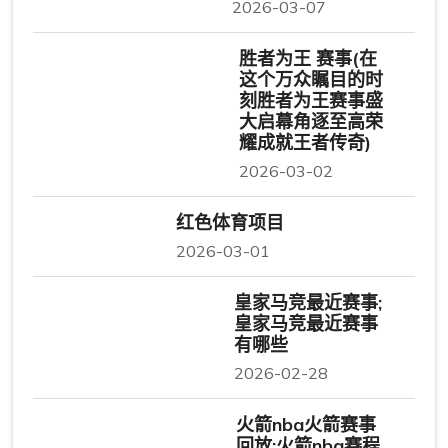
2026-03-07
胜者为王 赛事(在
这个万众瞩目的时
刻胜者为王赛事盛
大启幕角逐至高荣
耀成就王者传奇)
2026-03-02
红色体育项目
2026-03-01
皇家马竞最近赛事;
皇家马竞最近赛事
有哪些
2026-02-28
火箭nba火箭赛事
回放;火箭nba赛程