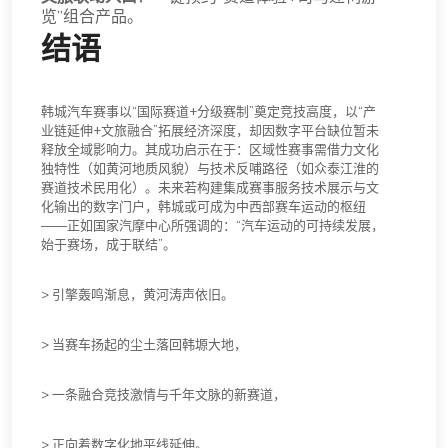
览”组合产品。
结语
韩城汽车赛事以“国际赛道+分级赛制”奠定竞技高度，以“产
业链延伸+文旅融合”拓展经济深度，却因数字平台缺位暂未
释放全域影响力。其成功启示在于：区域性赛事需借力文化
独特性（如黄河地质风貌）与技术反哺路径（如众泰江淮的
赛道技术民用化）。未来若构建集成赛事服务技术展示与文
化输出的数字门户，韩城或可成为中西部赛车运动的枢纽
——正如国家汽摩中心所强调的：“汽车运动的可持续发展，
始于赛场，成于联结”。
> 引擎轰鸣渐息，黄河涛声依旧。
> 当赛车扬起的尘土落回韩塬大地，
> 一条融合竞技激情与千年文脉的新赛道，
> 正向着数字化地平线延伸。