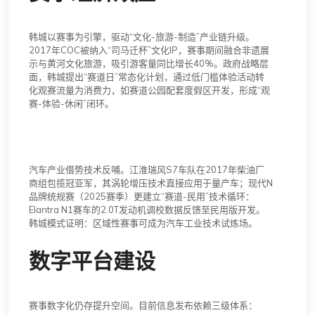
韩城以赛事为引擎，驱动“文化-旅游-制造”产业链升级。
2017年COC被纳入“司马迁杯”文化IP，赛事期间融合非遗展
示与黄河文化旅游，吸引游客量同比增长40%。政府战略层
面，韩城提出“赛道日”常态化计划，通过低门槛体验活动转
化观赛流量为消费力，如赛道公园配套度假区开发，形成“观
赛-体验-休闲”闭环。
汽车产业借势技术反哺。江淮瑞风S7车队在2017年柴油厂
商组包揽冠亚军，其涡轮增压技术直接应用于量产车；现代N
品牌统规赛（2025赛季）更建立“赛道-民用”技术循环：
Elantra N1赛车的2.0T发动机调校数据反馈至民用版开发。
韩城模式证明：区域性赛事可成为汽车工业技术试炼场。
数字平台建设
赛事数字化仍存提升空间。目前信息发布依赖三级体系：