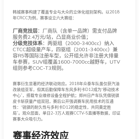
韩城赛事构建了覆盖专业与大众的立体化组别架构。以2018
年CRCC为例，赛事设立六大赛组：
厂商竞技层
：厂商队（含单一品牌）需支付品牌
服务费2.4万元/站，凸显商业价值；
分级竞技体系
：两驱组（2000-3400cc）纳入
CTCC超级量产车，四驱组（2001-3400cc）兼
容R5等国际注册车型，公开组允许非注册大排量
车参赛，SUV组覆盖1600-7000cc越野车，UTV
组则参考COC-T3规则。
赛事衍生显著的经济联动效应。2018年众泰车队虽仅获汽油
改装组亚军，但其后勤保障车东风多利卡D12成为“移动技术
中心”，搭载专业维修设备全程护航；郑州日产车队凭借锐骐
皮卡斩获量产组双冠，赛后公开强调赛车民用技术的互通
性：“锐骐的耐久性与多利卡D12的稳定性，共同奠定胜
局”。观众层面，单日2-3万人观赛CCTV-5直播等数据，印证
赛事大众吸引力。
赛事经济效应