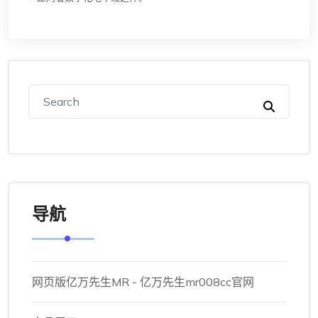
导航
网页版亿万先生MR - 亿万先生mr008cc官网