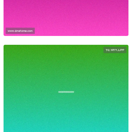
波胆赛事,波胆足球比赛分析