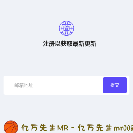
注册以获取最新更新
提交