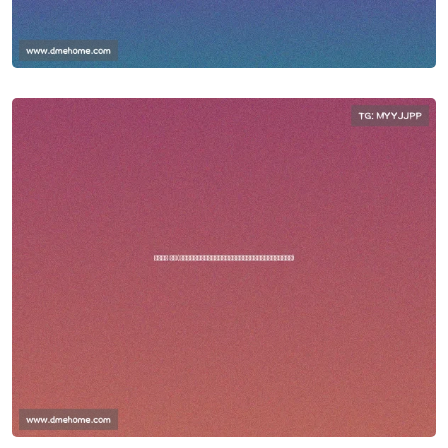
韩城 汽车 赛事、韩城 汽车 赛事官
网
胜者为王 赛事(在这个万众瞩目的
时刻胜者为王赛事盛大启幕角逐至