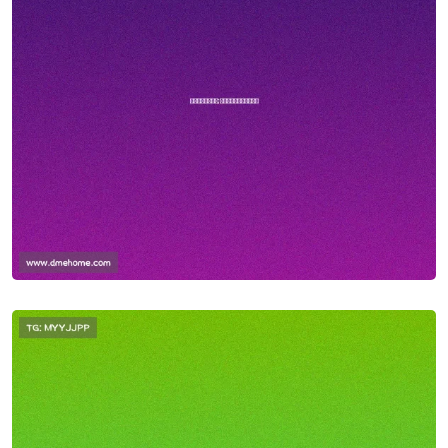
皇家马竞最近赛事;皇家马竞最近赛
事有哪些